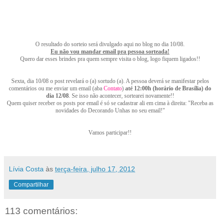
O resultado do sorteio será divulgado aqui no blog no dia 10/08.
Eu não vou mandar email pra pessoa sorteada!
Quero dar esses brindes pra quem sempre visita o blog, logo fiquem ligados!!
Sexta, dia 10/08 o post revelará o (a) sortudo (a). A pessoa deverá se manifestar pelos
comentários ou me enviar um email (aba
Contato
)
até 12:00h (horário de Brasília) do
dia 12/08
. Se isso não acontecer, sortearei novamente!!
Quem quiser receber os posts por email é só se cadastrar ali em cima à direita: "Receba as
novidades do Decorando Unhas no seu email!"
Vamos participar!!
Lívia Costa
às
terça-feira, julho 17, 2012
Compartilhar
113 comentários: